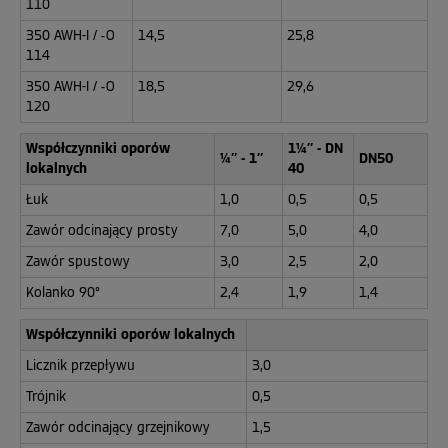
110
350 AWH-I / -O
14,5
25,8
114
350 AWH-I / -O
18,5
29,6
120
Współczynniki oporów
1¼″ - DN
¼″ - 1″
DN50
lokalnych
40
Łuk
1,0
0,5
0,5
Zawór odcinający prosty
7,0
5,0
4,0
Zawór spustowy
3,0
2,5
2,0
Kolanko 90°
2,4
1,9
1,4
Współczynniki oporów lokalnych
Licznik przepływu
3,0
Trójnik
0,5
Zawór odcinający grzejnikowy
1,5