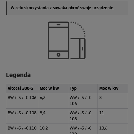
W celu skorzystania z suwaka obróć swoje urządzenie.
Legenda
Vitocal 300-G
Moc w kW
Typ
Moc w kW
BW / -S / -C 106
6,2
WW / -S / -C
8
106
BW / -S / -C 108
8,4
WW / -S / -C
11
108
BW / -S / -C 110
10,2
WW / -S / -C
13,6