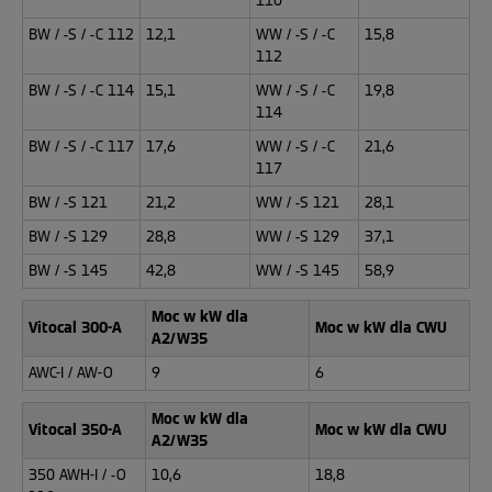
110
BW / -S / -C 112
12,1
WW / -S / -C
15,8
112
BW / -S / -C 114
15,1
WW / -S / -C
19,8
114
BW / -S / -C 117
17,6
WW / -S / -C
21,6
117
BW / -S 121
21,2
WW / -S 121
28,1
BW / -S 129
28,8
WW / -S 129
37,1
BW / -S 145
42,8
WW / -S 145
58,9
Moc w kW dla
Vitocal 300-A
Moc w kW dla CWU
A2/W35
AWC-I / AW-O
9
6
Moc w kW dla
Vitocal 350-A
Moc w kW dla CWU
A2/W35
350 AWH-I / -O
10,6
18,8