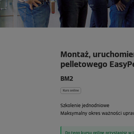
Montaż, uruchomien
pelletowego EasyPe
BM2
Kurs online
Szkolenie jednodniowe
Maksymalny okres ważności upraw
Do tego kursu online przystąpisz w