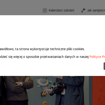
Kalendarz szkoleń
Jak zarejest
rawidłowo, ta strona wykorzystuje techniczne pliki cookies.
O
zieć się więcej o sposobie przetwarzaniach danych w naszej
Polityce P
Sz
s
s