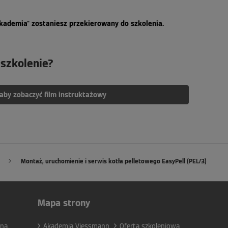
Akademia" zostaniesz przekierowany do szkolenia.
 szkolenie?
, aby zobaczyć film instruktażowy
Montaż, uruchomienie i serwis kotła pelletowego EasyPell (PEL/3)
Mapa strony
na.
Akademia Viessmann
Oferta szkoleniowa