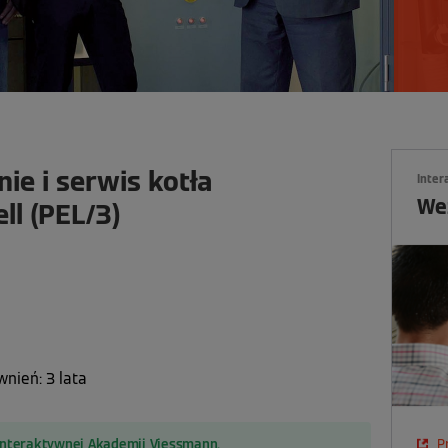
ie i serwis kotła
Inte
Weź
ll (PEL/3)
nień: 3 lata
P
 Interaktywnej Akademii Viessmann.