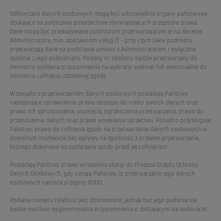
Odbiorcami danych osobowych mogą być odpowiednie organy państwowe
działające na podstawie powszechnie obowiązujących przepisów prawa.
Dane mogą być przekazywane podmiotom przetwarzającym je na zlecenie
Administratora, m.in. dostawcom usług IT – przy czym takie podmioty
przetwarzają dane na podstawie umowy z Administratorem i wyłącznie
zgodnie z jego poleceniami. Podany nr telefonu będzie przetwarzany do
momentu wysłania przypomnienia na wybrany webinar lub ewentualnie do
momentu cofnięcia udzielonej zgody.
W związku z przetwarzaniem danych osobowych posiadają Państwo
następujące uprawnienia: prawo dostępu do treści swoich danych oraz
prawo ich sprostowania, usunięcia, ograniczenia przetwarzania, prawo do
przenoszenia danych oraz prawo wniesienia sprzeciwu. Ponadto przysługuje
Państwu prawo do cofnięcia zgody na przetwarzanie danych osobowych w
dowolnym momencie bez wpływu na zgodność z prawem przetwarzania,
którego dokonano na podstawie zgody przed jej cofnięciem.
Posiadają Państwo prawo wniesienia skargi do Prezesa Urzędu Ochrony
Danych Osobowych, gdy uznają Państwo, iż przetwarzanie jego danych
osobowych narusza przepisy RODO.
Podanie numeru telefonu jest dobrowolne, jednak bez jego podania nie
będzie możliwe wygenerowania przypomnienia o zbliżającym się webinarze.